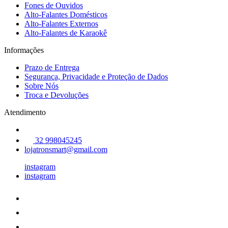
Fones de Ouvidos
Alto-Falantes Domésticos
Alto-Falantes Externos
Alto-Falantes de Karaokê
Informações
Prazo de Entrega
Segurança, Privacidade e Proteção de Dados
Sobre Nós
Troca e Devoluções
Atendimento
32 998045245
lojatronsmart@gmail.com
instagram
instagram